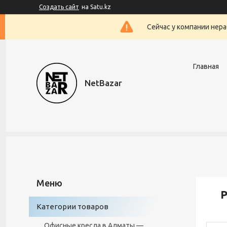
Создать сайт
на Satu.kz
Сейчас у компании нера
Главная
NetBazar
P
Категории товаров
Офисные кресла в Алматы —