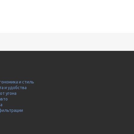
гономика и стиль
та и удобства
от угона
авто
ма
 фильтрации