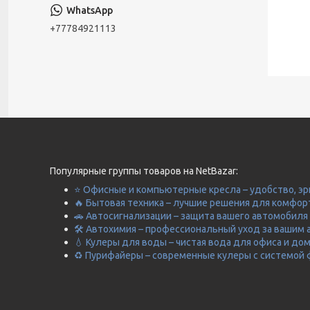
+77784921113
Популярные группы товаров на NetBazar:
⭐ Офисные и компьютерные кресла – удобство, эр
🔥 Бытовая техника – лучшие решения для комфор
🚗 Автосигнализации – защита вашего автомобиля 
🛠️ Автохимия – профессиональный уход за вашим 
💧 Кулеры для воды – чистая вода для офиса и до
♻️ Пурифайеры – современные кулеры с системой