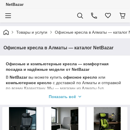
NetBazar
Товары и услуги
Офисные кресла в Алматы — каталог 
Офисные кресла в Алматы — каталог NetBazar
Офисные и компьютерные кресла — комфортная
посадка и надёжные модели от NetBazar
В
NetBazar
вы можете купить
офисное кресло
или
компьютерное кресло
с доставкой по Алматы и отправкой
по всему Казахстану. Мы — магазин из Алматы (ул.
Муратбаева 138), работаем с
2021 года
. За это время
Показать всё
оформили
более 20 000 продаж
— поэтому делаем упор не
на “красивые обещания”, а на понятный подбор, стабильные
поставки и поддержку после покупки.
Какие кресла есть в каталоге
Офисные кресла для сотрудников
—