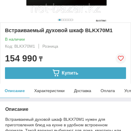
Встраиваемый духовой шкаф BLKX70M1
В наличии
Код: BLKX70M1
Розница
154 990
₸
Купить
Описание
Характеристики
Доставка
Оплата
Усл
Описание
Встраиваемый духовой шкаф BLKX70M1 нужен для
приготовления блюд на кухне в удобном встроенном
формате. Такой вариант выбирают для дома, квартиры или