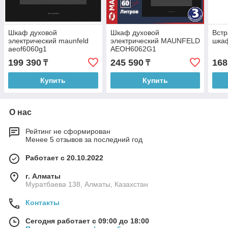
Шкаф духовой
Шкаф духовой
Вст
электрический maunfeld
электрический MAUNFELD
шка
aeof6060g1
AEOH6062G1
199 390
245 590
168
₸
₸
Купить
Купить
О нас
Рейтинг не сформирован
Менее 5 отзывов за последний год
Работает с 20.10.2022
г. Алматы
Муратбаева 138, Алматы, Казахстан
Контакты
Сегодня работает с 09:00 до 18:00