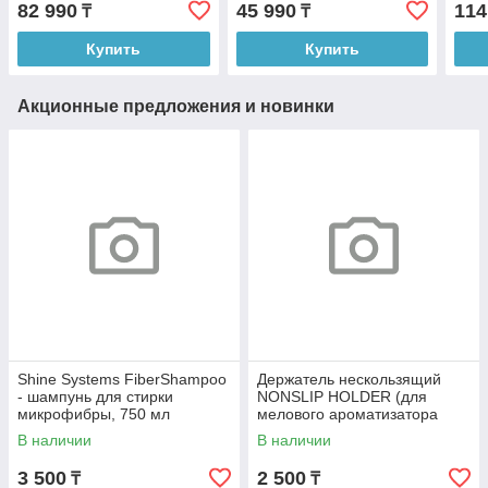
82 990
45 990
114
₸
₸
Купить
Купить
Акционные предложения и новинки
Shine Systems FiberShampoo
Держатель нескользящий
- шампунь для стирки
NONSLIP HOLDER (для
микрофибры, 750 мл
мелового ароматизатора
SPIRIT REFILL)арт X.д
В наличии
В наличии
3 500
2 500
₸
₸