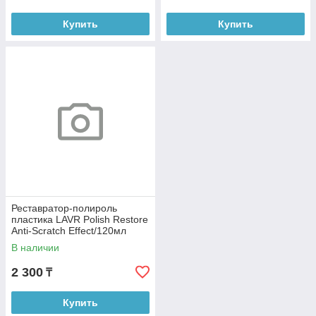
Купить
Купить
Реставратор-полироль
пластика LAVR Polish Restore
Anti-Scratch Effect/120мл
Ln1459-L
В наличии
2 300
₸
Купить