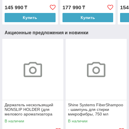
145 990
177 990
154
₸
₸
Купить
Купить
Акционные предложения и новинки
Держатель нескользящий
Shine Systems FiberShampoo
NONSLIP HOLDER (для
- шампунь для стирки
мелового ароматизатора
микрофибры, 750 мл
SPIRIT REFILL)арт X.д
В наличии
В наличии