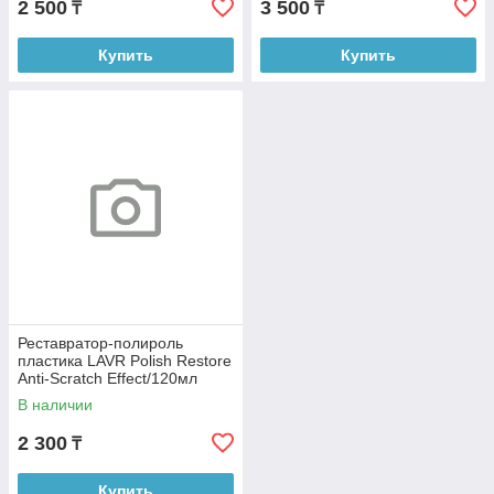
2 500
3 500
₸
₸
Купить
Купить
Реставратор-полироль
пластика LAVR Polish Restore
Anti-Scratch Effect/120мл
Ln1459-L
В наличии
2 300
₸
Купить