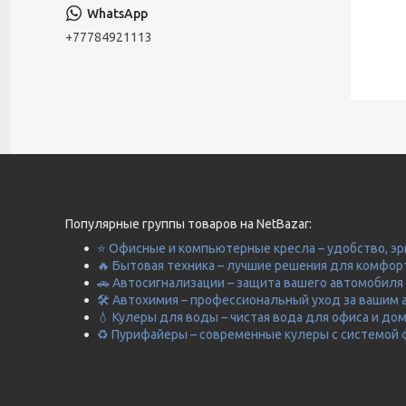
+77784921113
Популярные группы товаров на NetBazar:
⭐ Офисные и компьютерные кресла – удобство, эр
🔥 Бытовая техника – лучшие решения для комфор
🚗 Автосигнализации – защита вашего автомобиля 
🛠️ Автохимия – профессиональный уход за вашим 
💧 Кулеры для воды – чистая вода для офиса и до
♻️ Пурифайеры – современные кулеры с системой