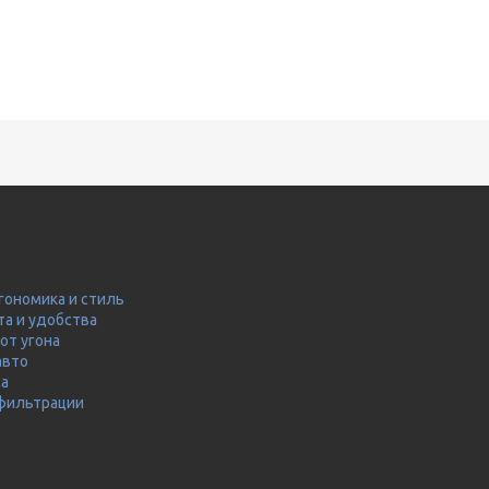
гономика и стиль
та и удобства
от угона
авто
ма
 фильтрации