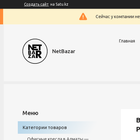
Создать сайт
на Satu.kz
Сейчас у компании н
Главная
NetBazar
В
Категории товаров
Офисные кресла в Алматы —