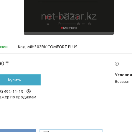
ичии
Код:
MIH302BK COMFORT PLUS
90 ₸
Купить
возврат
8) 492-11-13
жер по продажам