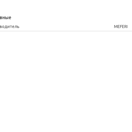
вные
зводитель
MEFERI