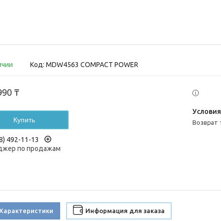
ичии
Код:
MDW4563 COMPACT POWER
990 ₸
Купить
возврат
8) 492-11-13
жер по продажам
Характеристики
Информация для заказа