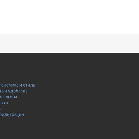
гономика и стиль
та и удобства
от угона
авто
ма
 фильтрации