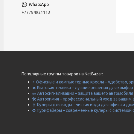
+77784921113
Популярные группы товаров на NetBazar:
⭐ Офисные и компьютерные кресла – удобство, эр
🔥 Бытовая техника – лучшие решения для комфор
🚗 Автосигнализации – защита вашего автомобиля 
🛠️ Автохимия – профессиональный уход за вашим 
💧 Кулеры для воды – чистая вода для офиса и до
♻️ Пурифайеры – современные кулеры с системой