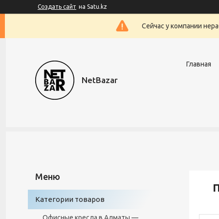
Создать сайт
на Satu.kz
Сейчас у компании нера
Главная
NetBazar
Категории товаров
Офисные кресла в Алматы —