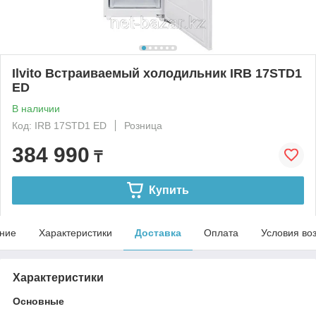
Ilvito Встраиваемый холодильник IRB 17STD1
ED
В наличии
Код: IRB 17STD1 ED
Розница
384 990
₸
Купить
ние
Характеристики
Доставка
Оплата
Условия во
Характеристики
Основные