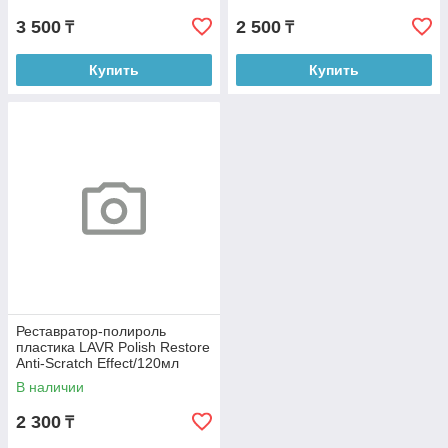
3 500
2 500
₸
₸
Купить
Купить
Реставратор-полироль
пластика LAVR Polish Restore
Anti-Scratch Effect/120мл
Ln1459-L
В наличии
2 300
₸