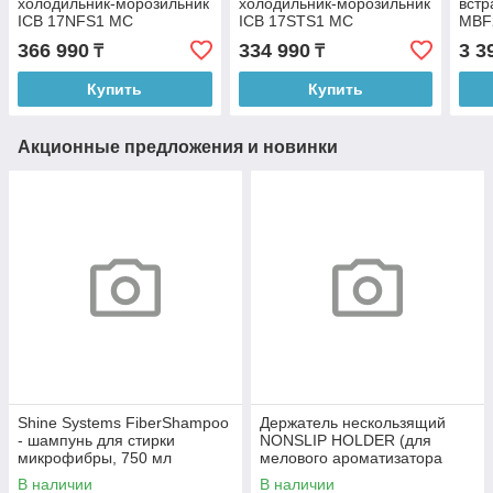
холодильник-морозильник
холодильник-морозильник
вст
ICB 17NFS1 MC
ICB 17STS1 MC
MBF
366 990
334 990
3 3
₸
₸
Купить
Купить
Акционные предложения и новинки
Shine Systems FiberShampoo
Держатель нескользящий
- шампунь для стирки
NONSLIP HOLDER (для
микрофибры, 750 мл
мелового ароматизатора
SPIRIT REFILL)арт X.д
В наличии
В наличии