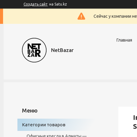
Создать сайт
на Satu.kz
Сейчас у компании н
Главная
NetBazar
I
Категории товаров
S
Офисные кресла в Алматы —