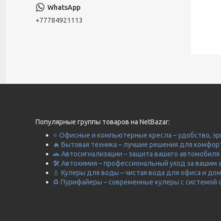
+77784921113
Популярные группы товаров на NetBazar:
⭐ Офисные и компьютерные кресла – удобство, эр
🔥 Бытовая техника – лучшие решения для комфор
🚗 Автосигнализации – защита вашего автомобиля 
🛠️ Автохимия – профессиональный уход за вашим 
💧 Кулеры для воды – чистая вода для офиса и до
♻️ Пурифайеры – современные кулеры с системой