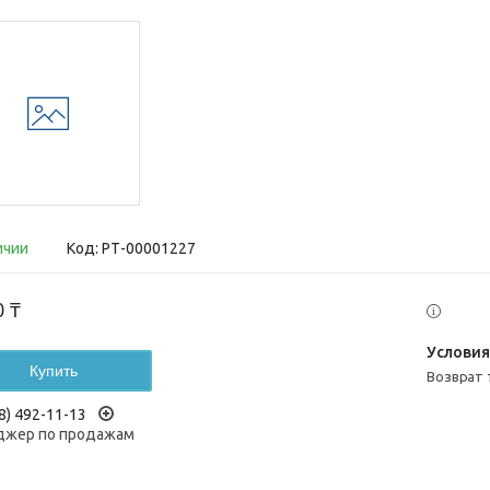
ичии
Код:
РТ-00001227
0 ₸
Купить
возврат
8) 492-11-13
жер по продажам