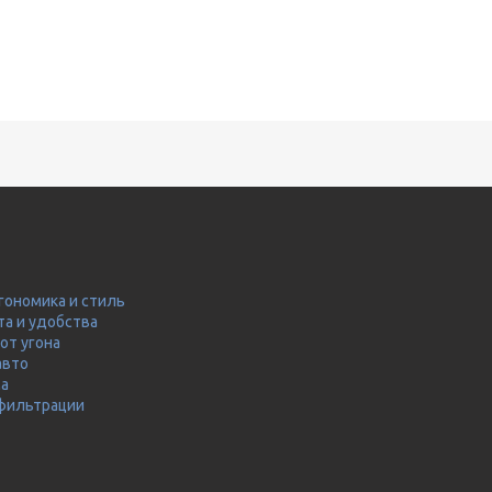
гономика и стиль
та и удобства
от угона
авто
ма
 фильтрации