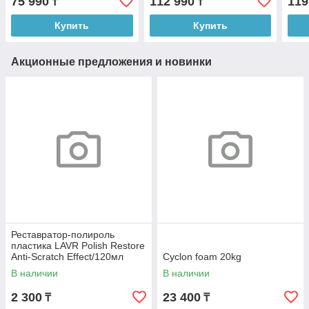
75 990
112 990
119
₸
₸
Купить
Купить
Акционные предложения и новинки
Реставратор-полироль
пластика LAVR Polish Restore
Anti-Scratch Effect/120мл
Cyclon foam 20kg
Ln1459-L
В наличии
В наличии
2 300
23 400
₸
₸