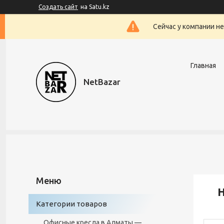
Создать сайт
на Satu.kz
Сейчас у компании н
Главная
NetBazar
Категории товаров
Офисные кресла в Алматы —