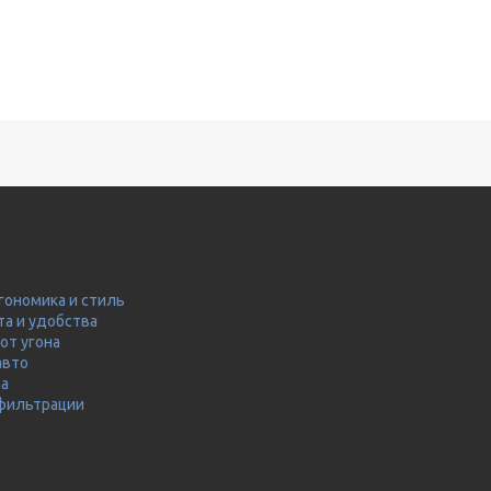
гономика и стиль
та и удобства
от угона
авто
ма
 фильтрации