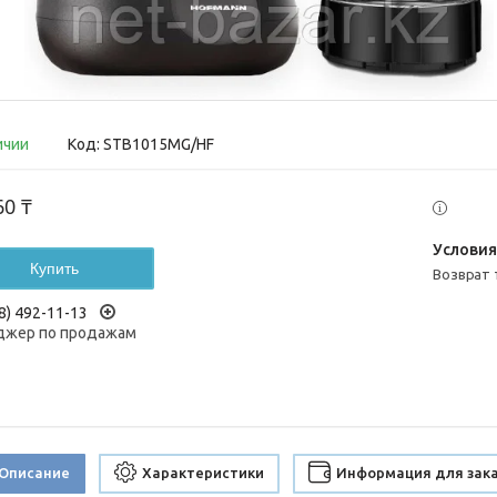
ичии
Код:
STB1015MG/HF
60 ₸
Купить
возврат
8) 492-11-13
жер по продажам
Описание
Характеристики
Информация для зак