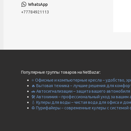
+77784921113
Популярные группы товаров на NetBazar:
⭐ Офисные и компьютерные кресла – удобство, эр
🔥 Бытовая техника – лучшие решения для комфор
🚗 Автосигнализации – защита вашего автомобиля 
🛠️ Автохимия – профессиональный уход за вашим 
💧 Кулеры для воды – чистая вода для офиса и до
♻️ Пурифайеры – современные кулеры с системой