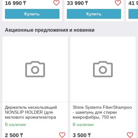
16 990
33 990
41 
₸
₸
Купить
Купить
Акционные предложения и новинки
Держатель нескользящий
Shine Systems FiberShampoo
NONSLIP HOLDER (для
- шампунь для стирки
мелового ароматизатора
микрофибры, 750 мл
SPIRIT REFILL)арт X.д
В наличии
В наличии
2 500
3 500
₸
₸