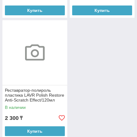
Купить
Купить
Реставратор-полироль
пластика LAVR Polish Restore
Anti-Scratch Effect/120мл
Ln1459-L
В наличии
2 300
₸
Купить