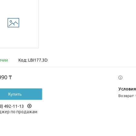
ичии
Код:
LBI177.3D
990 ₸
Купить
возврат
8) 492-11-13
жер по продажам