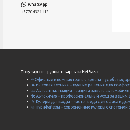
+77784921113
Популярные группы товаров на NetBazar:
⭐ Офисные и компьютерные кресла – удобство, эр
🔥 Бытовая техника – лучшие решения для комфор
🚗 Автосигнализации – защита вашего автомобиля 
🛠️ Автохимия – профессиональный уход за вашим 
💧 Кулеры для воды – чистая вода для офиса и до
♻️ Пурифайеры – современные кулеры с системой