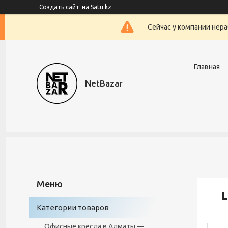
Создать сайт
на Satu.kz
Сейчас у компании нера
Главная
NetBazar
L
Категории товаров
Офисные кресла в Алматы —