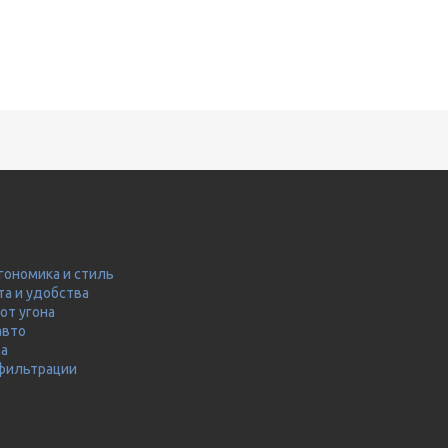
гономика и стиль
та и удобства
от угона
авто
ма
 фильтрации