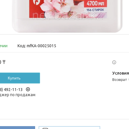
ичии
Код:
mfКА-00025015
0 ₸
Купить
возврат
8) 492-11-13
жер по продажам