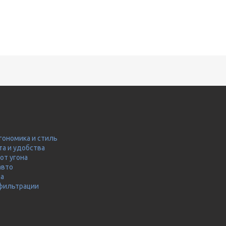
гономика и стиль
та и удобства
от угона
авто
ма
 фильтрации