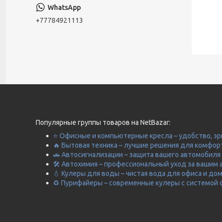
+77784921113
Популярные группы товаров на NetBazar:
⭐ Офисные и компьютерные кресла – удобство, эр
🔥 Бытовая техника – лучшие решения для комфор
🚗 Автосигнализации – защита вашего автомобиля 
🛠️ Автохимия – профессиональный уход за вашим 
💧 Кулеры для воды – чистая вода для офиса и до
♻️ Пурифайеры – современные кулеры с системой