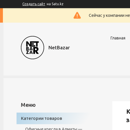
Создать сайт
на Satu.kz
Сейчас у компании н
Главная
NetBazar
К
Категории товаров
з
Офисные кресла в Алматы —