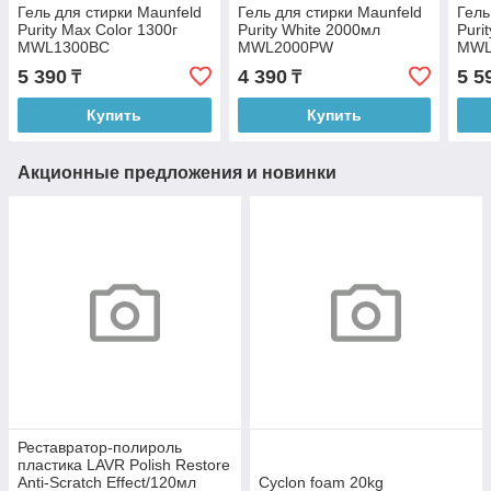
Гель для стирки Maunfeld
Гель для стирки Maunfeld
Гель
Purity Max Color 1300г
Purity White 2000мл
Puri
MWL1300BC
MWL2000PW
MWL
5 390
4 390
5 5
₸
₸
Купить
Купить
Акционные предложения и новинки
Реставратор-полироль
пластика LAVR Polish Restore
Anti-Scratch Effect/120мл
Cyclon foam 20kg