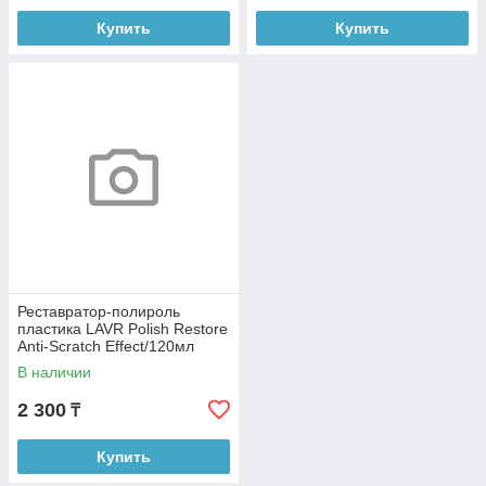
Купить
Купить
Реставратор-полироль
пластика LAVR Polish Restore
Anti-Scratch Effect/120мл
Ln1459-L
В наличии
2 300
₸
Купить