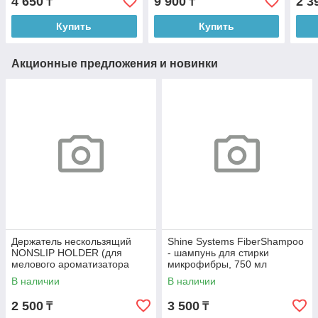
4 650
9 900
2 3
₸
₸
Купить
Купить
Акционные предложения и новинки
Держатель нескользящий
Shine Systems FiberShampoo
NONSLIP HOLDER (для
- шампунь для стирки
мелового ароматизатора
микрофибры, 750 мл
SPIRIT REFILL)арт X.д
В наличии
В наличии
2 500
3 500
₸
₸