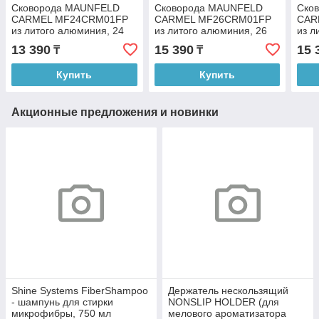
Сковорода MAUNFELD
Сковорода MAUNFELD
Ско
CARMEL MF24CRM01FP
CARMEL MF26CRM01FP
CAR
из литого алюминия, 24
из литого алюминия, 26
из л
см
см
см
13 390
15 390
15 
₸
₸
Купить
Купить
Акционные предложения и новинки
Shine Systems FiberShampoo
Держатель нескользящий
- шампунь для стирки
NONSLIP HOLDER (для
микрофибры, 750 мл
мелового ароматизатора