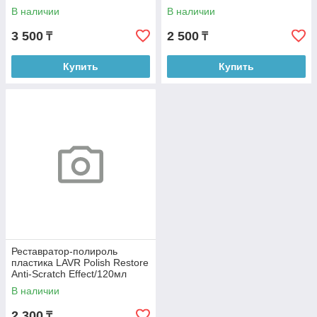
SPIRIT REFILL)арт X.д
В наличии
В наличии
3 500
2 500
₸
₸
Купить
Купить
Реставратор-полироль
пластика LAVR Polish Restore
Anti-Scratch Effect/120мл
Ln1459-L
В наличии
2 300
₸