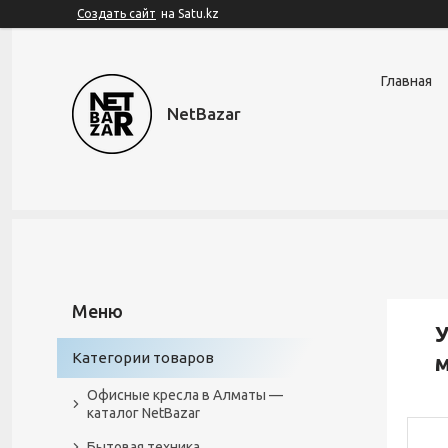
Создать сайт
на Satu.kz
Главная
NetBazar
У
Категории товаров
Офисные кресла в Алматы —
каталог NetBazar
Бытовая техника