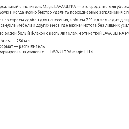
рсальный очиститель Magic LAVA ULTRA — это средство для уборки
ьзуют, когда нужно быстро удалить повседневные загрязнения с г
т со спреем удобен для нанесения, а объем 750 мл подходит для
, санузла, мебели и других мест, где важна чистота без лишних уси
то виден белый флакон с распылителем и этикеткой LAVA ULTRA Mul
объем — 750 мл
формат — распылитель
маркировка на упаковке — LAVA ULTRA Magic L114