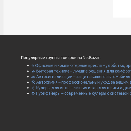
Популярные группы товаров на NetBazar:
⭐ Офисные и компьютерные кресла – удобство, эр
🔥 Бытовая техника – лучшие решения для комфор
🚗 Автосигнализации – защита вашего автомобиля 
🛠️ Автохимия – профессиональный уход за вашим 
💧 Кулеры для воды – чистая вода для офиса и до
♻️ Пурифайеры – современные кулеры с системой