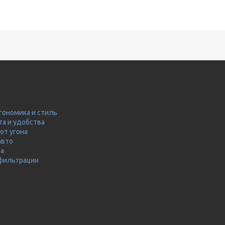
гономика и стиль
та и удобства
от угона
авто
ма
 фильтрации