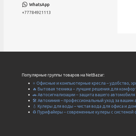
+77784921113
Популярные группы товаров на NetBazar:
⭐ Офисные и компьютерные кресла – удобство, эр
🔥 Бытовая техника – лучшие решения для комфор
🚗 Автосигнализации – защита вашего автомобиля 
🛠️ Автохимия – профессиональный уход за вашим 
💧 Кулеры для воды – чистая вода для офиса и до
♻️ Пурифайеры – современные кулеры с системой