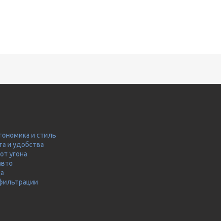
гономика и стиль
та и удобства
от угона
авто
ма
 фильтрации