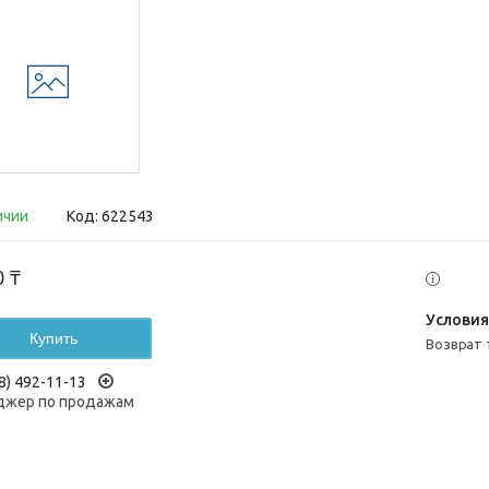
ичии
Код:
622543
0 ₸
Купить
возврат
8) 492-11-13
жер по продажам