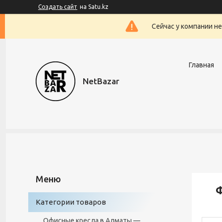
Создать сайт
на Satu.kz
Сейчас у компании н
Главная
NetBazar
Ф
Категории товаров
Офисные кресла в Алматы —