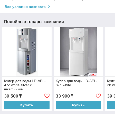
Все условия возврата
Подобные товары компании
Кулер для воды LD-AEL-
Кулер для воды LD-AEL-
Куле
47c white/silver с
87c white
28 wh
шкафчиком
39 500
33 990
39 
₸
₸
Купить
Купить