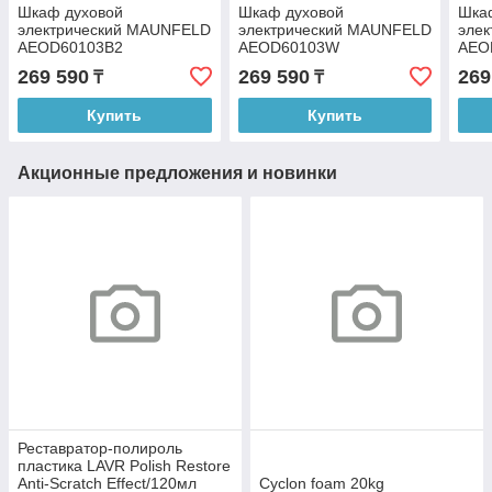
Шкаф духовой
Шкаф духовой
Шка
электрический MAUNFELD
электрический MAUNFELD
эле
AEOD60103B2
AEOD60103W
AEO
269 590
269 590
269
₸
₸
Купить
Купить
Акционные предложения и новинки
Реставратор-полироль
пластика LAVR Polish Restore
Anti-Scratch Effect/120мл
Cyclon foam 20kg