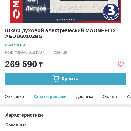
Шкаф духовой электрический MAUNFELD
AEOD60103BG
В наличии
Код: mfКА-00024907
Розница
269 590
₸
Купить
Описание
Характеристики
Доставка
Оплата
Ус
Характеристики
Основные