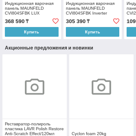
Индукционная варочная
Индукционная варочная
Инду
панель MAUNFELD
панель MAUNFELD
пан
CVI804SFBK LUX
CVI804SFBK Inverter
CVI2
368 590
305 390
109
₸
₸
Купить
Купить
Акционные предложения и новинки
Реставратор-полироль
пластика LAVR Polish Restore
Anti-Scratch Effect/120мл
Cyclon foam 20kg