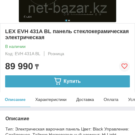
LEX EVH 431A BL панель стеклокерамическая
электрическая
В наличии
Код: EVH 431A BL
Розница
89 990
₸
Купить
Описание
Характеристики
Доставка
Оплата
Усл
Описание
Тип: Электрическая варочная панель Цвет: Black Управление:
Слайдерное, Таймер Нагревательный элемент: Hi Light