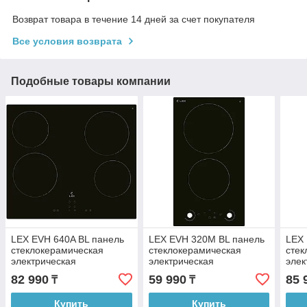
Возврат товара в течение 14 дней за счет покупателя
Все условия возврата
Подобные товары компании
LEX EVH 640A BL панель
LEX EVH 320M BL панель
LEX 
стеклокерамическая
стеклокерамическая
стек
электрическая
электрическая
элек
82 990
59 990
85 
₸
₸
Купить
Купить