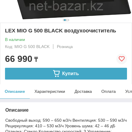
LEX MIO G 500 BLACK воздухоочиститель
В наличии
Код: MIO G 500 BLACK
Розница
66 990
₸
Купить
Описание
Характеристики
Доставка
Оплата
Усл
Описание
Свободный выход: 590 – 650 м3/ч Вентиляция: 530 – 590 м3/ч
Рециркуляция: 410 – 530 м3/ч Уровень шума: 42 – 46 дБ
Отделка: Стекло Количество скоростей: 3 Управление: