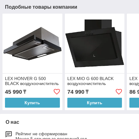
Подобные товары компании
LEX HONVER G 500
LEX MIO G 600 BLACK
LEX
BLACK воздухоочиститель
воздухоочиститель
возд
45 990
74 990
86 
₸
₸
Купить
Купить
О нас
Рейтинг не сформирован
Менее 5 отзывов за последний год