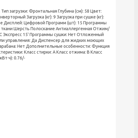
ип загрузки: Фронтальная Глубина (см): 58 Цвет:
рторный Загрузка (кг): 9 Загрузка при сушке (кг):
ое Дисплей: Цифровой Программ (шт): 15 Программы
е ткани Шерсть Полоскание Антиаллергенная Отжим/
C Экспресс 15' Программы сушки: Нет Отложенный
нели управления: Да Диспенсер для жидких моющих
барабана: Нет Дополнительные особенности: Функция
еристики: Класс стирки: A Класс отжима: B Класс
Вт⋅ч): 0.76/-