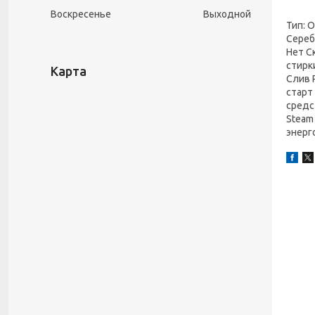
Воскресенье
Выходной
Тип: 
Сереб
Нет С
стирк
Карта
Слив 
старт
средс
Steam
энерго