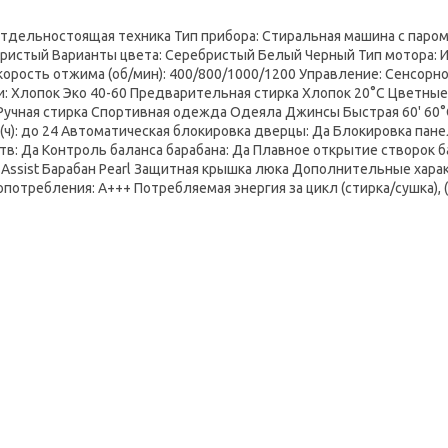
Отдельностоящая техника Тип прибора: Стиральная машина с паром Т
ристый Варианты цвета: Серебристый Белый Черный Тип мотора: Инве
корость отжима (об/мин): 400/800/1000/1200 Управление: Сенсорн
и: Хлопок Эко 40-60 Предварительная стирка Хлопок 20°C Цветны
Ручная стирка Спортивная одежда Одеяла Джинсы Быстрая 60' 60°
 (ч): до 24 Автоматическая блокировка дверцы: Да Блокировка па
тв: Да Контроль баланса барабана: Да Плавное открытие створок 
 Assist Барабан Pearl Защитная крышка люка Дополнительные характ
потребления: A+++ Потребляемая энергия за цикл (стирка/сушка), (к