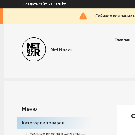
Создать сайт
на Satu.kz
Сейчас у компании 
Главная
NetBazar
С
Категории товаров
Офисные кресла в Алматы —