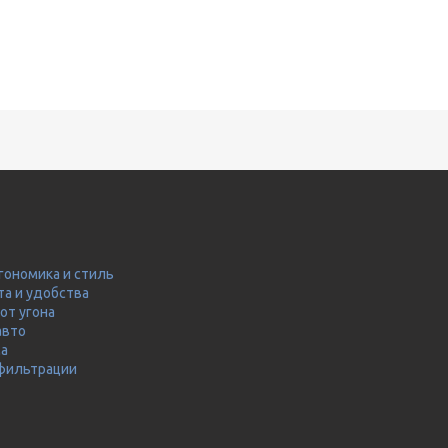
гономика и стиль
та и удобства
от угона
авто
ма
 фильтрации