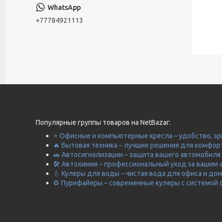
+77784921113
Популярные группы товаров на NetBazar:
⭐ Офисные и компьютерные кресла – удобство, эр
🔥 Бытовая техника – лучшие решения для комфор
🚗 Автосигнализации – защита вашего автомобиля 
🛠️ Автохимия – профессиональный уход за вашим 
💧 Кулеры для воды – чистая вода для офиса и до
♻️ Пурифайеры – современные кулеры с системой