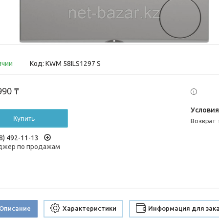
ичии
Код:
KWM 58ILS1297 S
990 ₸
Купить
возврат
8) 492-11-13
жер по продажам
Описание
Характеристики
Информация для зак