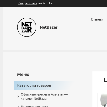
Создать сайт
на Satu.kz
Главная
NetBazar
L
Категории товаров
Офисные кресла в Алматы —
каталог NetBazar
Бытовая техника