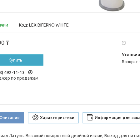
ичии
Код:
LEX BIFERNO WHITE
90 ₸
Купить
возврат
8) 492-11-13
жер по продажам
Описание
Характеристики
Информация для зак
иал Латунь. Высокий поворотный двойной излив, Выход для питье