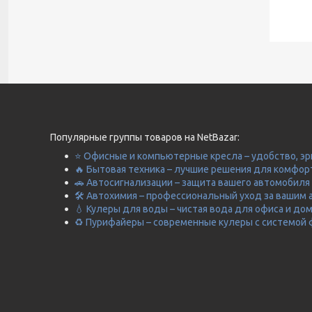
Популярные группы товаров на NetBazar:
⭐ Офисные и компьютерные кресла – удобство, эр
🔥 Бытовая техника – лучшие решения для комфор
🚗 Автосигнализации – защита вашего автомобиля 
🛠️ Автохимия – профессиональный уход за вашим 
💧 Кулеры для воды – чистая вода для офиса и до
♻️ Пурифайеры – современные кулеры с системой