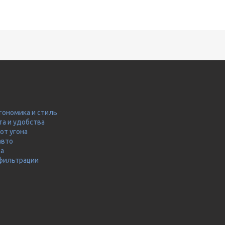
гономика и стиль
та и удобства
от угона
авто
ма
 фильтрации