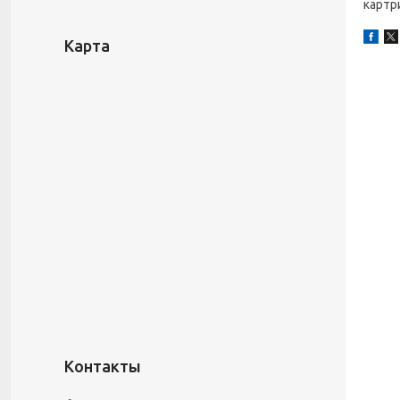
картр
Карта