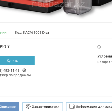
ичии
Код:
KACM 2005 Diva
990 ₸
Купить
возврат
8) 492-11-13
жер по продажам
Описание
Характеристики
Информация для зак