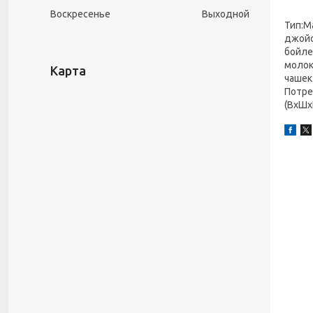
Воскресенье
Выходной
Тип:М
джойс
бойле
молок
Карта
чашек
Потре
(ВxШх