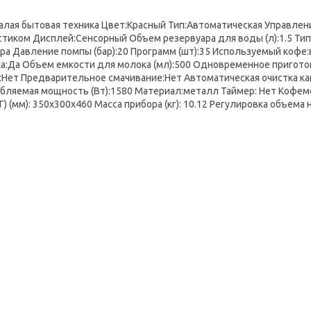
алая бытовая техника Цвет:Красный Тип:Автоматическая Управле
тиком Дисплей:Сенсорный Объем резервуара для воды (л):1.5 Ти
ра Давление помпы (бар):20 Программ (шт):35 Используемый кофе:
а:Да Объем емкости для молока (мл):500 Одновременное пригот
:Нет Предварительное смачивание:Нет Автоматическая очистка к
бляемая мощность (Вт):1580 Материал:металл Таймер: Нет Кофемол
Г) (мм): 350x300x460 Масса прибора (кг): 10.12 Регулировка объема 