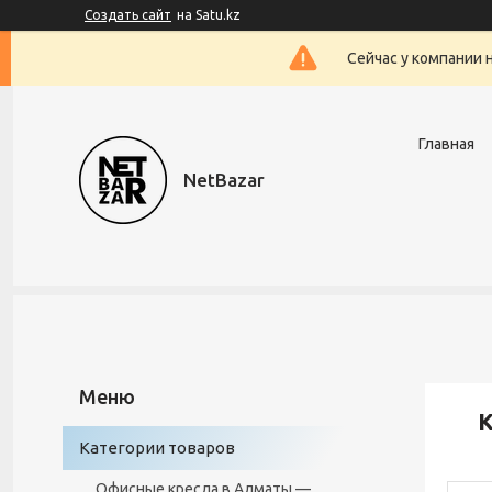
Создать сайт
на Satu.kz
Сейчас у компании 
Главная
NetBazar
К
Категории товаров
Офисные кресла в Алматы —