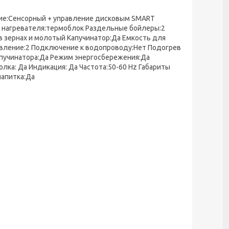
ние:Сенсорный + управление дисковым SMART
п нагревателя:термоблок Раздельные бойлеры:2
в зернах и молотый Капучинатор:Да Емкость для
овление:2 Подключение к водопроводу:Нет Подогрев
апучинатора:Да Режим энергосбережения:Да
ка: Да Индикация: Да Частота:50-60 Hz Габариты
напитка:Да