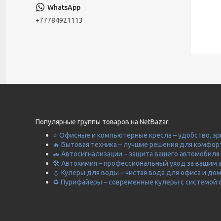
+77784921113
Популярные группы товаров на NetBazar:
⭐ Офисные и компьютерные кресла – удобство, эр
🔥 Бытовая техника – лучшие решения для комфор
🚗 Автосигнализации – защита вашего автомобиля 
🛠️ Автохимия – профессиональный уход за вашим 
💧 Кулеры для воды – чистая вода для офиса и до
♻️ Пурифайеры – современные кулеры с системой