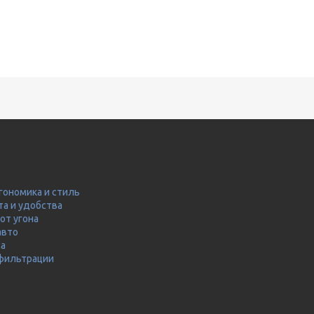
гономика и стиль
та и удобства
от угона
авто
ма
 фильтрации