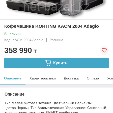
Кофемашина KORTING KACM 2004 Adagio
В наличии
Код: KACM 2004 Adagio
Розница
358 990
₸
Купить
Описание
Характеристики
Доставка
Оплата
Усл
Описание
Тип:Малая бытовая техника Цвет:Черный Варианты
цветов:Черный Тип:Автоматическая Управление: Сенсорный
+ управление дисковым SMART джойстиком