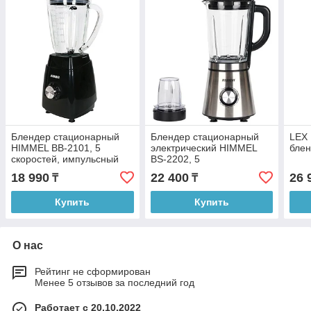
Блендер стационарный
Блендер стационарный
LEX 
HIMMEL BB-2101, 5
электрический HIMMEL
блен
скоростей, импульсный
BS-2202, 5
режим, 600 Вт, черный
скоростей,импульсный
18 990
22 400
26 
₸
₸
режим,1000 Вт,2 в 1,сталь
Купить
Купить
О нас
Рейтинг не сформирован
Менее 5 отзывов за последний год
Работает с 20.10.2022