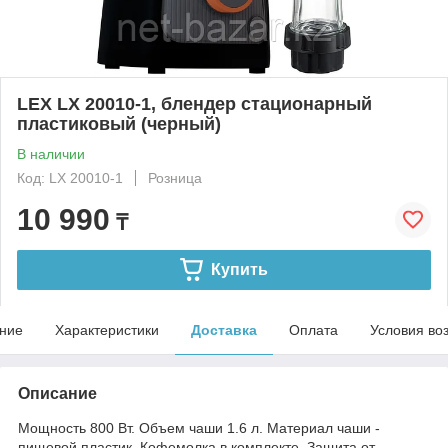
LEX LX 20010-1, блендер стационарный
пластиковый (черный)
В наличии
Код: LX 20010-1
Розница
10 990
₸
Купить
ние
Характеристики
Доставка
Оплата
Условия во
Описание
Мощность 800 Вт. Объем чаши 1.6 л. Материал чаши -
пищевой пластик. Кофемолка в комплекте. Защита от