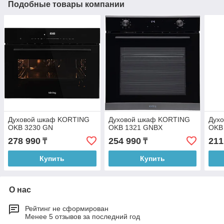
Подобные товары компании
Духовой шкаф KORTING
Духовой шкаф KORTING
Дух
OKB 3230 GN
OKB 1321 GNBX
OKB
278 990
254 990
211
₸
₸
Купить
Купить
О нас
Рейтинг не сформирован
Менее 5 отзывов за последний год