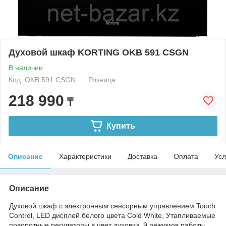
Духовой шкаф KORTING OKB 591 CSGN
В наличии
Код: OKB 591 CSGN
Розница
218 990
₸
Купить
Описание
Характеристики
Доставка
Оплата
Усл
Описание
Духовой шкаф с электронным сенсорным управлением Touch
Control, LED дисплей белого цвета Cold White, Утапливаемые
поворотные регуляторы в цвет духовки, 9 режимов работы,