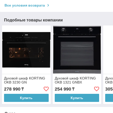
Все условия возврата
Подобные товары компании
Духовой шкаф KORTING
Духовой шкаф KORTING
Дух
OKB 3230 GN
OKB 1321 GNBX
OKB
278 990
254 990
305
₸
₸
Купить
Купить