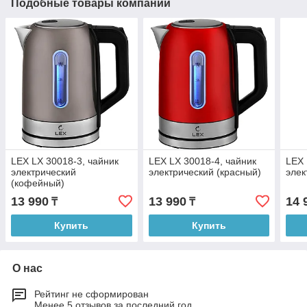
Подобные товары компании
LEX LX 30018-3, чайник
LEX LX 30018-4, чайник
LEX 
электрический
электрический (красный)
элек
(кофейный)
13 990
13 990
14 
₸
₸
Купить
Купить
О нас
Рейтинг не сформирован
Менее 5 отзывов за последний год