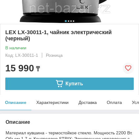
LEX LX-30011-1, чайник электрический
(черный)
В наличии
Код: LX-30011-1
Розница
15 990
₸
Купить
Описание
Характеристики
Доставка
Оплата
Усл
Описание
Материал кувшина - термостойкое стекло. Мощность 2200 Вт.
Объем 1,7 л; Контроллер STRIX; Электронное управление с