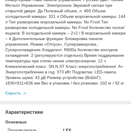
Металл Управление: Электронное Звуковой сигнал при
открытой двери: Да Полезный объем, л: 465 Объем
холодильной камеры: 321 л Объем морозильной камеры: 144
л Тип разморозки морозильной камеры: No Frost Тип
разморозки холодильной камеры: No Frost Количество полок/
ящиков: В холодильной камере – 2+2 / В морозильной камере
– 4 Дополнительные функции: Блокировка панели
управления, Режим «Отпуск», Суперзаморозка,:
Суперохлаждение Хладагент: R600a Количество контуров
охлаждения: 2 (регулируются отдельно) Время поддержания
температуры при отклю-чении электроэнергии: 12 ч
Климатический класс: SN,N,ST Класс энергопотребления: А+
Энергопотребление в год: 373 кВт Подсветка: LED-лампа
Уровень шума: 42 дБ Размер устройства (ВхШхГ):
1830×911×636 мм Вес в упаковке / без упаковки: 102 кг / 92 кг
Скрыть
Характеристики
Основные
Производитель
LEX