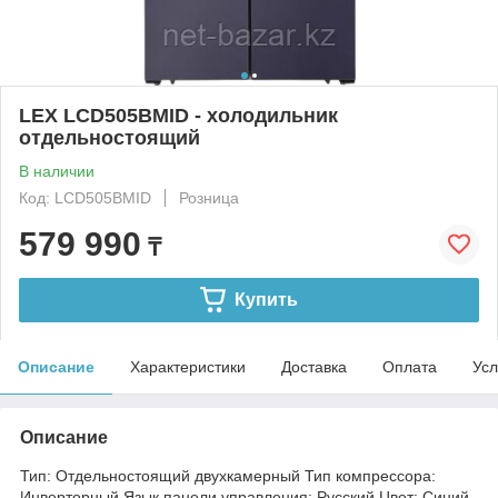
LEX LCD505BMID - холодильник
отдельностоящий
В наличии
Код: LCD505BMID
Розница
579 990
₸
Купить
Описание
Характеристики
Доставка
Оплата
Усл
Описание
Тип: Отдельностоящий двухкамерный Тип компрессора:
Инверторный Язык панели управления: Русский Цвет: Синий