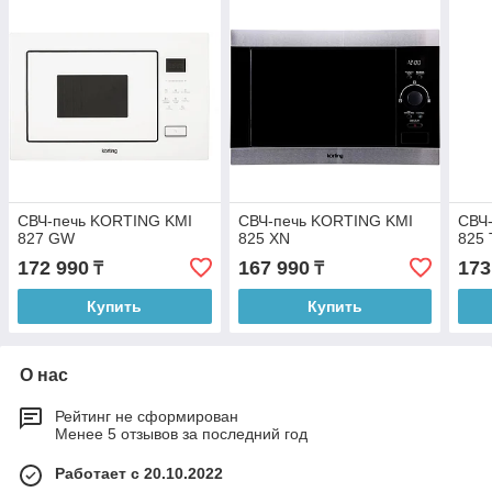
СВЧ-печь KORTING KMI
СВЧ-печь KORTING KMI
СВЧ
827 GW
825 XN
825
172 990
167 990
173
₸
₸
Купить
Купить
О нас
Рейтинг не сформирован
Менее 5 отзывов за последний год
Работает с 20.10.2022