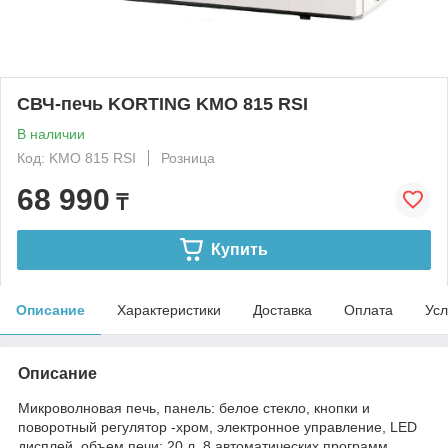
СВЧ-печь KORTING KMO 815 RSI
В наличии
Код: KMO 815 RSI
Розница
68 990
₸
Купить
Описание
Характеристики
Доставка
Оплата
Усл
Описание
Микроволновая печь, панель: белое стекло, кнопки и
поворотный регулятор -хром, электронное управление, LED
дисплей, объем печи: 20 л, 8 автоматических программ,