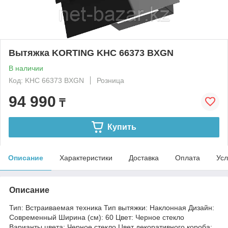
Вытяжка KORTING KHC 66373 BXGN
В наличии
Код: KHC 66373 BXGN
Розница
94 990
₸
Купить
Описание
Характеристики
Доставка
Оплата
Усл
Описание
Тип: Встраиваемая техника Тип вытяжки: Наклонная Дизайн:
Современный Ширина (см): 60 Цвет: Черное стекло
Варианты цвета: Черное стекло Цвет декоративного короба: