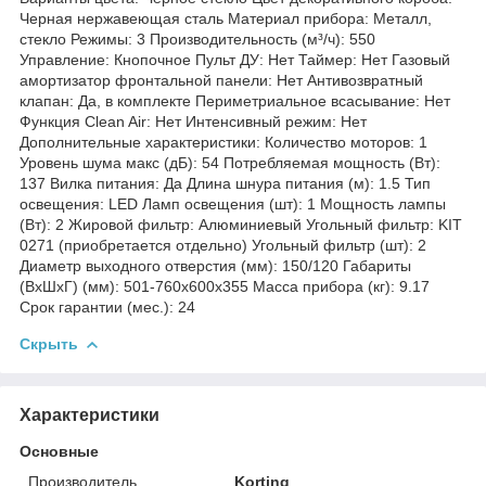
Черная нержавеющая сталь Материал прибора: Металл,
стекло Режимы: 3 Производительность (м³/ч): 550
Управление: Кнопочное Пульт ДУ: Нет Таймер: Нет Газовый
амортизатор фронтальной панели: Нет Антивозвратный
клапан: Да, в комплекте Периметриальное всасывание: Нет
Функция Clean Air: Нет Интенсивный режим: Нет
Дополнительные характеристики: Количество моторов: 1
Уровень шума макс (дБ): 54 Потребляемая мощность (Вт):
137 Вилка питания: Да Длина шнура питания (м): 1.5 Тип
освещения: LED Ламп освещения (шт): 1 Мощность лампы
(Вт): 2 Жировой фильтр: Алюминиевый Угольный фильтр: KIT
0271 (приобретается отдельно) Угольный фильтр (шт): 2
Диаметр выходного отверстия (мм): 150/120 Габариты
(ВхШхГ) (мм): 501-760х600х355 Масса прибора (кг): 9.17
Срок гарантии (мес.): 24
Скрыть
Характеристики
Основные
Производитель
Korting