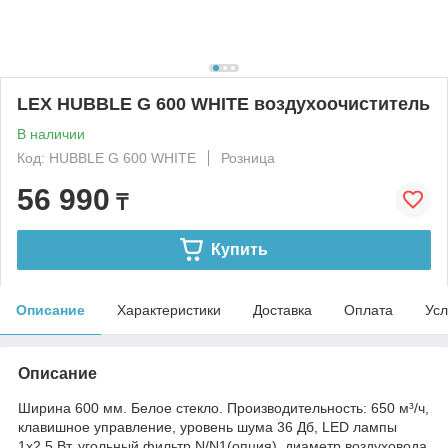
LEX HUBBLE G 600 WHITE воздухоочиститель
В наличии
Код: HUBBLE G 600 WHITE
Розница
56 990
₸
Купить
Описание
Характеристики
Доставка
Оплата
Усл
Описание
Ширина 600 мм. Белое стекло. Производительность: 650 м³/ч,
клавишное управление, уровень шума 36 Дб, LED лампы
1х2,5 Вт, угольный фильтр N/N1(опция), диаметр воздуховода