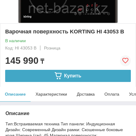
Варочная поверхность KORTING HI 43053 B
В наличии
Код: HI 43053 B
Розница
145 990
₸
Купить
Описание
Характеристики
Доставка
Оплата
Усл
Описание
Тип:Встраиваемая техника Тип панели: Индукционная
Дизайн: Современный Дизайн рамки: Cкошенные боковые
края Ширина (см): 45 Материал поверхности: