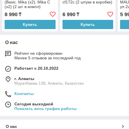
(Basic. Mika (x2), Mika C
cf172c (2 штуки в коробке)
MAU
(x2) (2 шт. в компл)
уп.2
8 990
6 990
5 9
₸
₸
Купить
Купить
О нас
Рейтинг не сформирован
Менее 5 отзывов за последний год
Работает с 20.10.2022
г. Алматы
Муратбаева 138, Алматы, Казахстан
Контакты
Сегодня выходной
Показать весь график работы
О нас