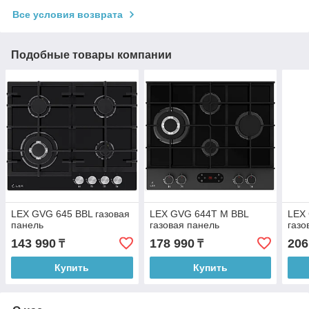
Все условия возврата
Подобные товары компании
LEX GVG 645 BBL газовая
LEX GVG 644T M BBL
LEX
панель
газовая панель
газо
143 990
178 990
206
₸
₸
Купить
Купить