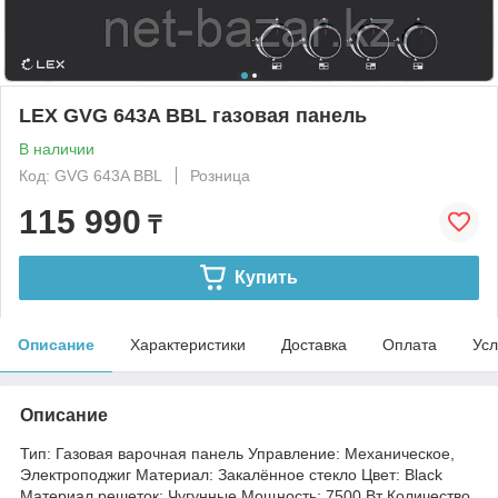
LEX GVG 643A BBL газовая панель
В наличии
Код: GVG 643A BBL
Розница
115 990
₸
Купить
Описание
Характеристики
Доставка
Оплата
Усл
Описание
Тип: Газовая варочная панель Управление: Механическое,
Электроподжиг Материал: Закалённое стекло Цвет: Black
Материал решеток: Чугунные Мощность: 7500 Вт Количество