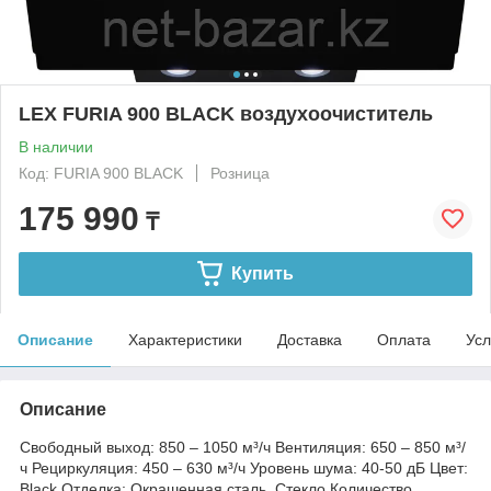
LEX FURIA 900 BLACK воздухоочиститель
В наличии
Код: FURIA 900 BLACK
Розница
175 990
₸
Купить
Описание
Характеристики
Доставка
Оплата
Усл
Описание
Свободный выход: 850 – 1050 м³/ч Вентиляция: 650 – 850 м³/
ч Рециркуляция: 450 – 630 м³/ч Уровень шума: 40-50 дБ Цвет:
Black Отделка: Окрашенная сталь, Стекло Количество