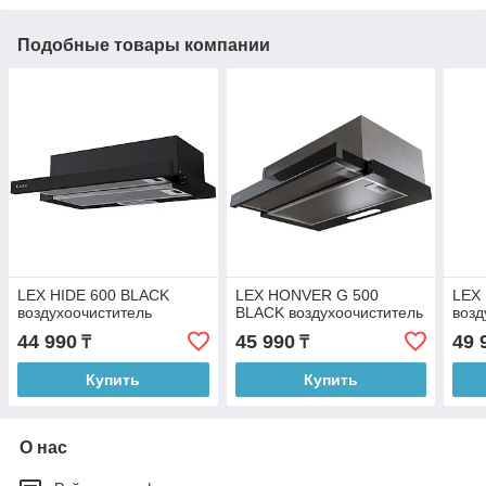
Подобные товары компании
LEX HIDE 600 BLACK
LEX HONVER G 500
LEX
воздухоочиститель
BLACK воздухоочиститель
возд
44 990
45 990
49 
₸
₸
Купить
Купить
О нас