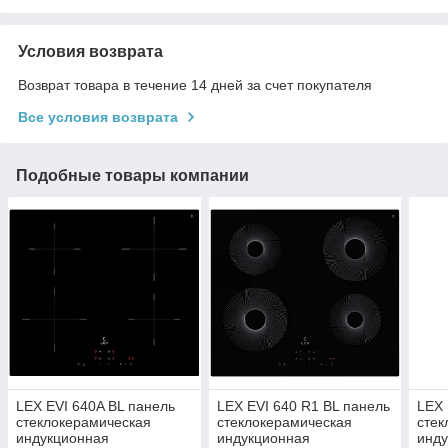
Условия возврата
Возврат товара в течение 14 дней за счет покупателя
Все условия возврата
Подобные товары компании
LEX EVI 640A BL панель
LEX EVI 640 R1 BL панель
LEX 
стеклокерамическая
стеклокерамическая
стек
индукционная
индукционная
инд