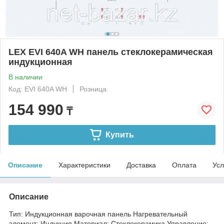
LEX EVI 640A WH панель стеклокерамическая
индукционная
В наличии
Код: EVI 640A WH
Розница
154 990
₸
Купить
Описание
Характеристики
Доставка
Оплата
Усл
Описание
Тип: Индукционная варочная панель Нагревательный
элемент: Индукция Материал: Стеклокерамика Управление: