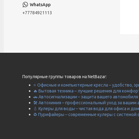
+77784921113
Популярные группы товаров на NetBazar:
⭐ Офисные и компьютерные кресла – удобство, эр
🔥 Бытовая техника – лучшие решения для комфор
🚗 Автосигнализации – защита вашего автомобиля 
🛠️ Автохимия – профессиональный уход за вашим 
💧 Кулеры для воды – чистая вода для офиса и до
♻️ Пурифайеры – современные кулеры с системой