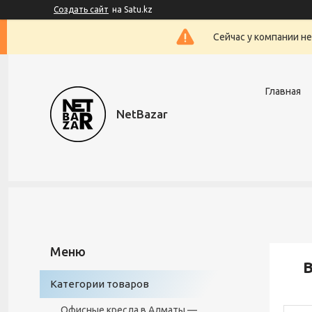
Создать сайт
на Satu.kz
Сейчас у компании н
Главная
NetBazar
Категории товаров
Офисные кресла в Алматы —