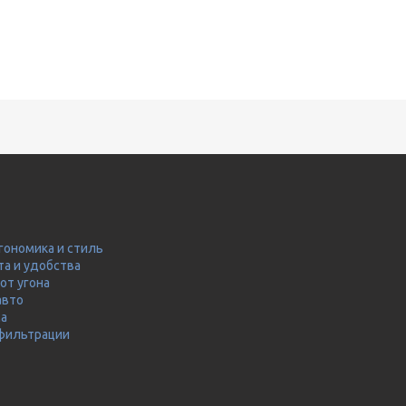
гономика и стиль
та и удобства
от угона
авто
ма
 фильтрации