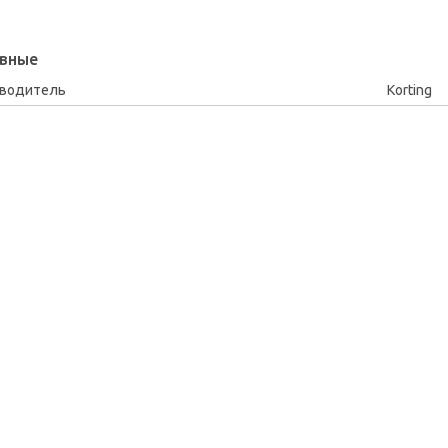
вные
зводитель
Korting