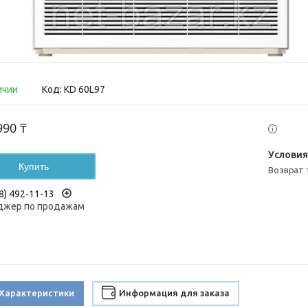
ичии
Код:
KD 60L97
990 ₸
Купить
возврат
8) 492-11-13
жер по продажам
Характеристики
Информация для заказа