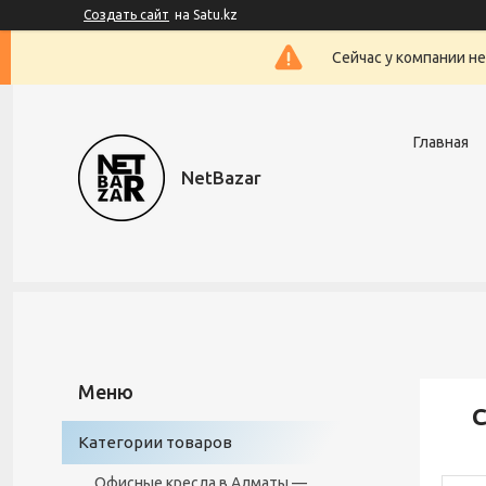
Создать сайт
на Satu.kz
Сейчас у компании н
Главная
NetBazar
С
Категории товаров
Офисные кресла в Алматы —