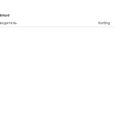
вные
зводитель
Korting