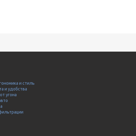
гономика и стиль
та и удобства
от угона
авто
ма
 фильтрации