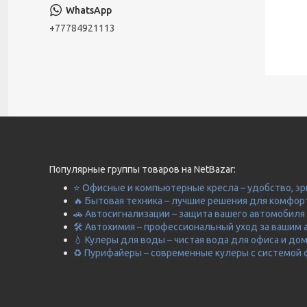
+77784921113
Популярные группы товаров на NetBazar:
⭐ Офисные и компьютерные кресла – удобство, эр
🔥 Бытовая техника – лучшие решения для комфор
🚗 Автосигнализации – защита вашего автомобиля 
🛠️ Автохимия – профессиональный уход за вашим 
💧 Кулеры для воды – чистая вода для офиса и до
♻️ Пурифайеры – современные кулеры с системой