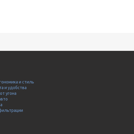
гономика и стиль
та и удобства
от угона
авто
ма
 фильтрации