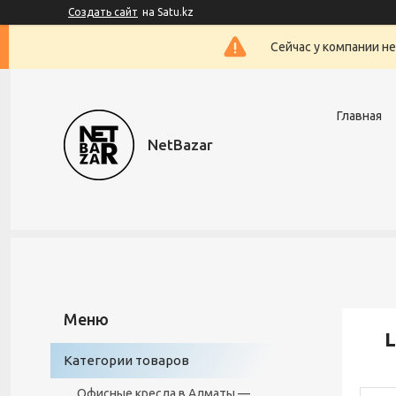
Создать сайт
на Satu.kz
Сейчас у компании н
Главная
NetBazar
L
Категории товаров
Офисные кресла в Алматы —