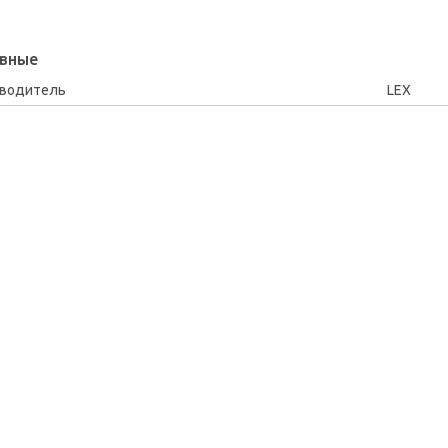
вные
зводитель
LEX