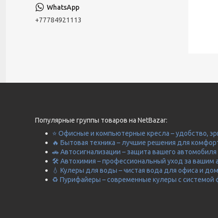
+77784921113
Популярные группы товаров на NetBazar:
⭐ Офисные и компьютерные кресла – удобство, эр
🔥 Бытовая техника – лучшие решения для комфор
🚗 Автосигнализации – защита вашего автомобиля 
🛠️ Автохимия – профессиональный уход за вашим 
💧 Кулеры для воды – чистая вода для офиса и до
♻️ Пурифайеры – современные кулеры с системой