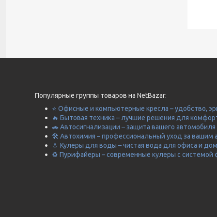
Популярные группы товаров на NetBazar:
⭐ Офисные и компьютерные кресла – удобство, эр
🔥 Бытовая техника – лучшие решения для комфор
🚗 Автосигнализации – защита вашего автомобиля 
🛠️ Автохимия – профессиональный уход за вашим 
💧 Кулеры для воды – чистая вода для офиса и до
♻️ Пурифайеры – современные кулеры с системой