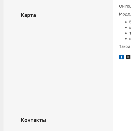
Он по
Модел
Карта
Такой