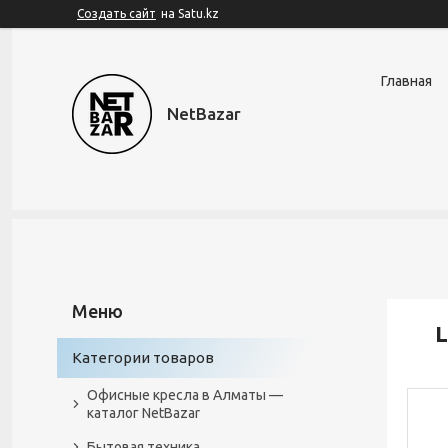
Создать сайт
на Satu.kz
Главная
NetBazar
L
Категории товаров
Офисные кресла в Алматы —
каталог NetBazar
Бытовая техника