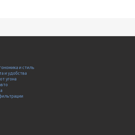
гономика и стиль
та и удобства
от угона
авто
ма
 фильтрации