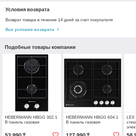
Условия возврата
Возврат товара в течение 14 дней за счет покупателя
Все условия возврата
Подобные товары компании
HEBERMANN HBGG 302.1
HEBERMANN HBGG 604.1
LEX 
B панель газовая
B панель газовая
стек
элек
53 990
127 990
58 
₸
₸