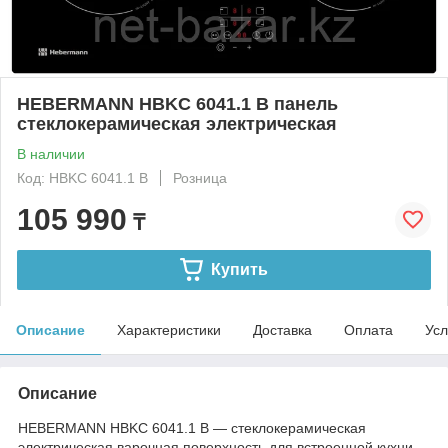
HEBERMANN HBKC 6041.1 B панель
стеклокерамическая электрическая
В наличии
Код: HBKC 6041.1 B
Розница
105 990
₸
Купить
Описание
Характеристики
Доставка
Оплата
Усл
Описание
HEBERMANN HBKC 6041.1 B — стеклокерамическая
электрическая варочная поверхность для встроенной кухни.