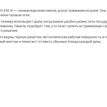
VS 643 IX — газовая варочная панель для встраивания на кухне. О
чном газовом огне.
 технику используют дома, когда важно удобно разместить посуду 
сивному. Панель подойдёт тем, кто хочет купить встраиваемую га
го решения.
то видны чёрные решётки, металлическая рабочая поверхность и п
ный монтаж и помогает готовить обычные блюда каждый день.