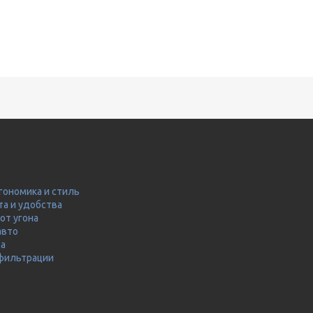
гономика и стиль
та и удобства
от угона
авто
ма
 фильтрации