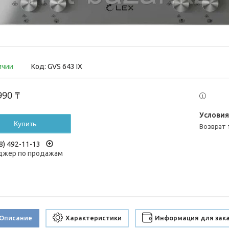
ичии
Код:
GVS 643 IX
990 ₸
Купить
возврат
8) 492-11-13
жер по продажам
Описание
Характеристики
Информация для зак