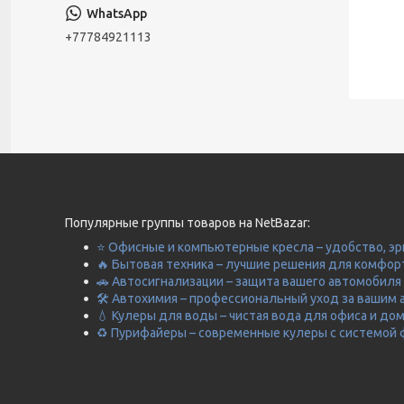
+77784921113
Популярные группы товаров на NetBazar:
⭐ Офисные и компьютерные кресла – удобство, эр
🔥 Бытовая техника – лучшие решения для комфор
🚗 Автосигнализации – защита вашего автомобиля 
🛠️ Автохимия – профессиональный уход за вашим 
💧 Кулеры для воды – чистая вода для офиса и до
♻️ Пурифайеры – современные кулеры с системой