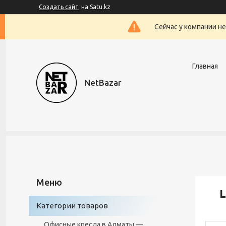
Создать сайт
на Satu.kz
Сейчас у компании н
Главная
NetBazar
L
Категории товаров
Офисные кресла в Алматы —