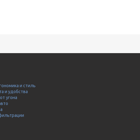
гономика и стиль
та и удобства
от угона
авто
ма
 фильтрации