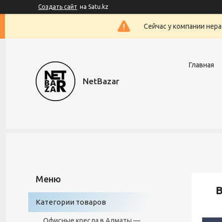
Создать сайт
на Satu.kz
Сейчас у компании нера
Главная
NetBazar
Категории товаров
Офисные кресла в Алматы —