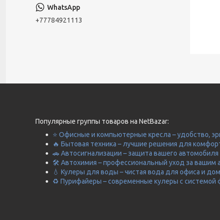
+77784921113
Популярные группы товаров на NetBazar:
⭐ Офисные и компьютерные кресла – удобство, эр
🔥 Бытовая техника – лучшие решения для комфор
🚗 Автосигнализации – защита вашего автомобиля 
🛠️ Автохимия – профессиональный уход за вашим 
💧 Кулеры для воды – чистая вода для офиса и до
♻️ Пурифайеры – современные кулеры с системой