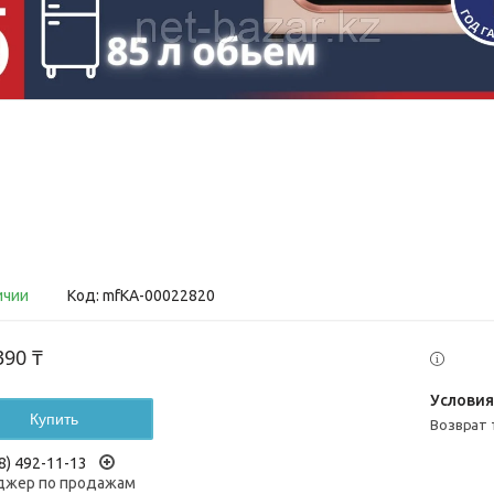
ичии
Код:
mfКА-00022820
390 ₸
Купить
возврат
8) 492-11-13
жер по продажам