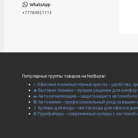
+77784921113
Популярные группы товаров на NetBazar:
⭐ Офисные и компьютерные кресла – удобство, эр
🔥 Бытовая техника – лучшие решения для комфор
🚗 Автосигнализации – защита вашего автомобиля 
🛠️ Автохимия – профессиональный уход за вашим 
💧 Кулеры для воды – чистая вода для офиса и до
♻️ Пурифайеры – современные кулеры с системой