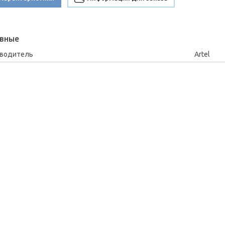
вные
зводитель
Artel