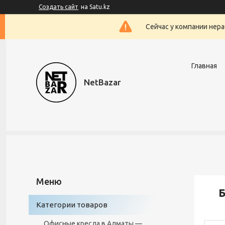
Создать сайт
на Satu.kz
Сейчас у компании нера
Главная
NetBazar
Б
Категории товаров
Офисные кресла в Алматы —