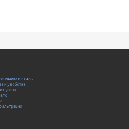
гономика и стиль
та и удобства
от угона
авто
ма
 фильтрации