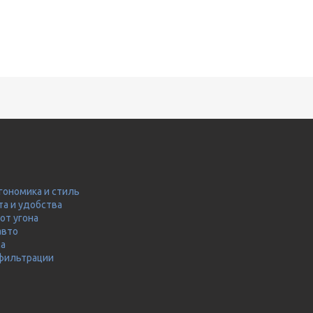
гономика и стиль
та и удобства
от угона
авто
ма
 фильтрации