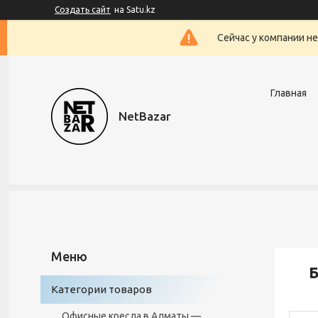
Создать сайт
на Satu.kz
Сейчас у компании н
Главная
NetBazar
Б
Категории товаров
Офисные кресла в Алматы —