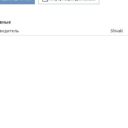
вные
зводитель
Shivaki