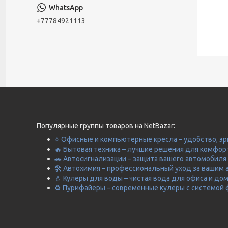
+77784921113
Популярные группы товаров на NetBazar:
⭐ Офисные и компьютерные кресла – удобство, эр
🔥 Бытовая техника – лучшие решения для комфор
🚗 Автосигнализации – защита вашего автомобиля 
🛠️ Автохимия – профессиональный уход за вашим 
💧 Кулеры для воды – чистая вода для офиса и до
♻️ Пурифайеры – современные кулеры с системой